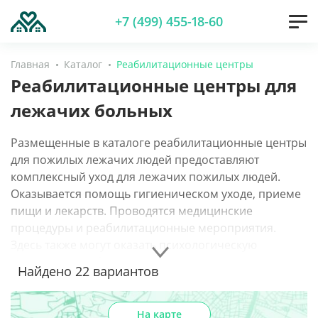
+7 (499) 455-18-60
Главная
Каталог
Реабилитационные центры
Реабилитационные центры для
лежачих больных
Размещенные в каталоге реабилитационные центры
для пожилых лежачих людей предоставляют
комплексный уход для лежачих пожилых людей.
Оказывается помощь гигиеническом уходе, приеме
пищи и лекарств. Проводятся медицинские
процедуры и реабилитационные мероприятия.
Здесь также могут оказать психологическую
поддержку, чтобы помочь пожилым людям
Найдено
22
вариантов
сохранить бодрость духа в непростых
обстоятельствах.
На карте