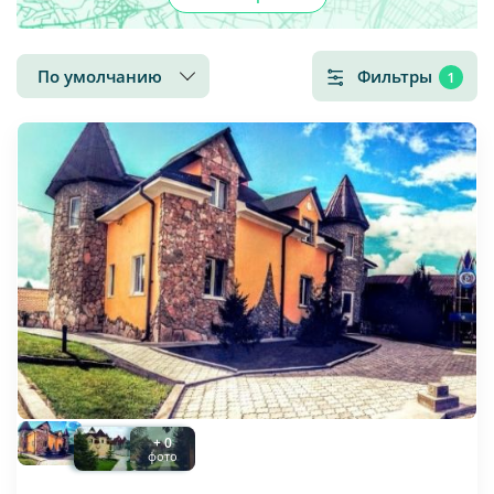
По умолчанию
Фильтры
1
+ 0
фото