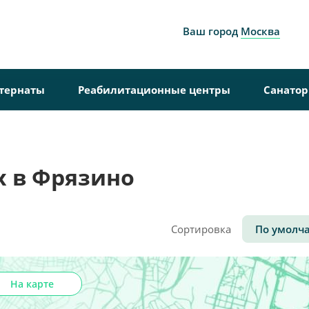
Ваш город
Москва
тернаты
Реабилитационные центры
Санато
 в Фрязино
Сортировка
По умолч
На карте