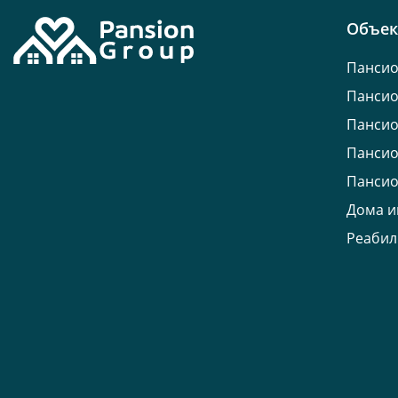
Объе
Пансио
Пансио
Пансио
Пансио
Пансио
Дома и
Реабил