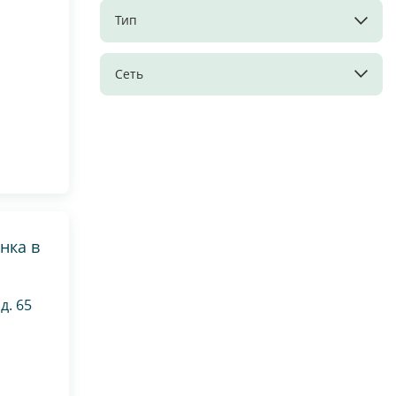
Тип
Сеть
нка в
д. 65