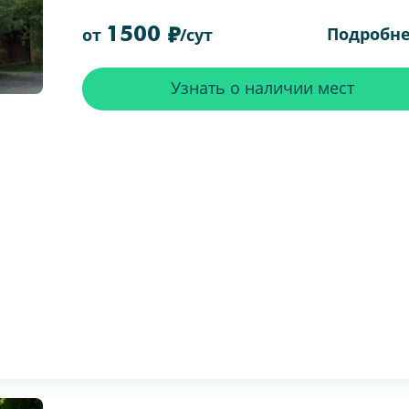
1500
Подробн
от
/сут
Узнать о наличии мест