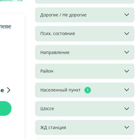
Дорогие / Не дорогие
леве
Псих. состояние
Направление
Район
ее
Населенный пункт
1
Шоссе
ЖД станция