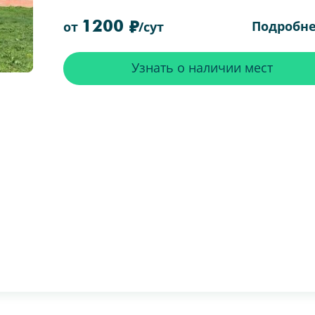
1200
Подробн
от
/сут
Узнать о наличии мест