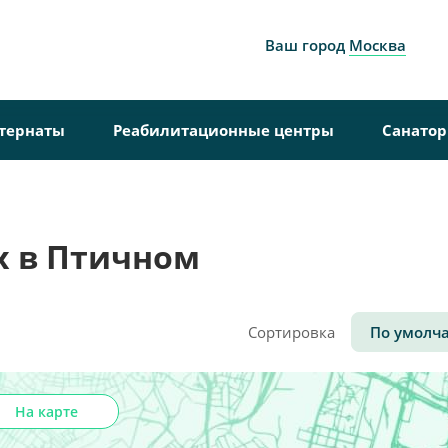
Ваш город
Москва
тернаты
Реабилитационные центры
Санато
х в Птичном
Сортировка
По умолч
На карте