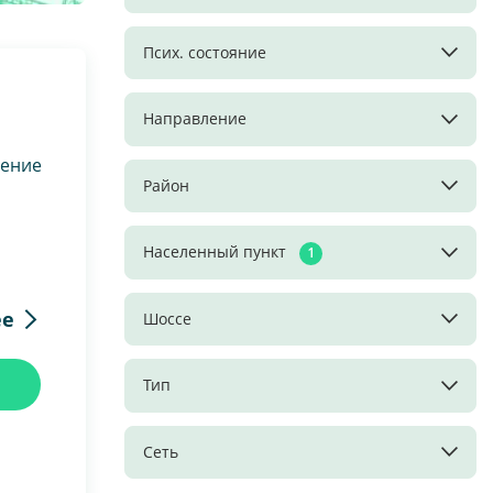
Псих. состояние
Направление
ление
Район
Населенный пункт
1
ее
Шоссе
Тип
Сеть