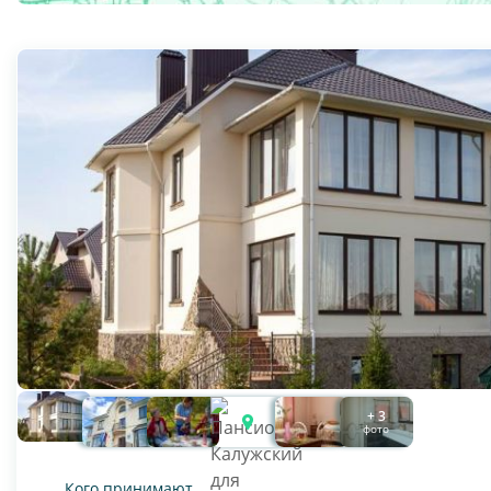
+ 3
фото
Кого принимают