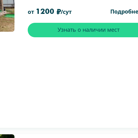
1200
Подробн
от
/сут
Узнать о наличии мест