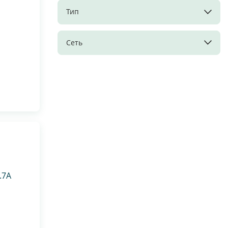
Тип
Сеть
.7А