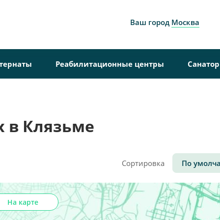
Ваш город
Москва
тернаты
Реабилитационные центры
Санато
 в Клязьме
Сортировка
По умолч
На карте