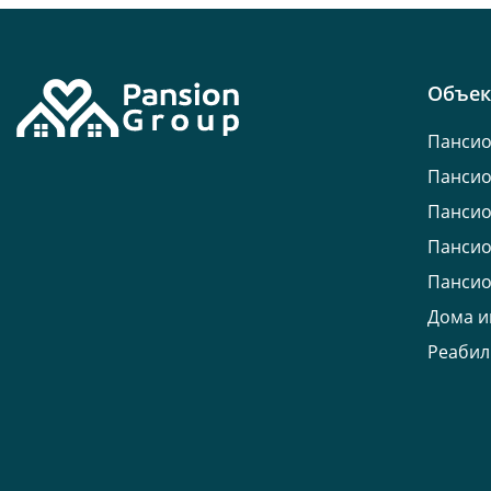
Объе
Пансио
Пансио
Пансио
Пансио
Пансио
Дома и
Реабил